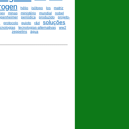
rogen
hélio
isótopo
los
matriz
iev
minas
ministério
mundial
nobel
ppenheimer
periódica
produzido
projeto-
soluções
n
protocolo
quioto
r&d
ecnologias
tecnologias-alternativas
ww2
zeppelins
água
__________________________________