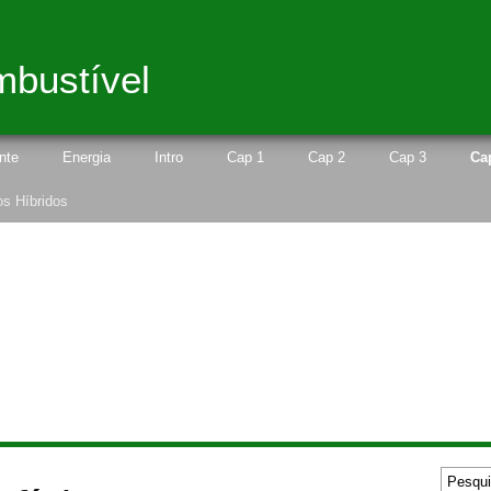
mbustível
nte
Energia
Intro
Cap 1
Cap 2
Cap 3
Ca
os Híbridos