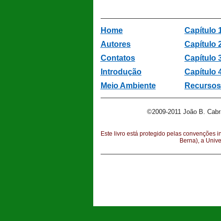
Home
Capítulo 1
Autores
Capítulo 
Contatos
Capítulo 
Introdução
Capítulo 
Meio Ambiente
Recursos
©2009-2011 João B. Cabr
Este livro está protegido pelas convenções i
Berna), a Univ