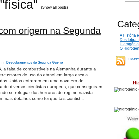
"física"
(Show all posts)
Cate
com origem na Segunda
A História
Desdobrame
Hidrogênio
O Hidrogên
Inscrev
In :
Desdobramentos da Segunda Guerra
3
, a falta de combustíveis na Alemanha durante a
rcussores do uso do etanol em larga escala.
ados Unidos entraram em uma nova era de
Hid
 de diversos cientistas europeus, que conseguiram
ando se refugiar dos horrores do regime nazista.
mais detalhes como foi que tais cientist...