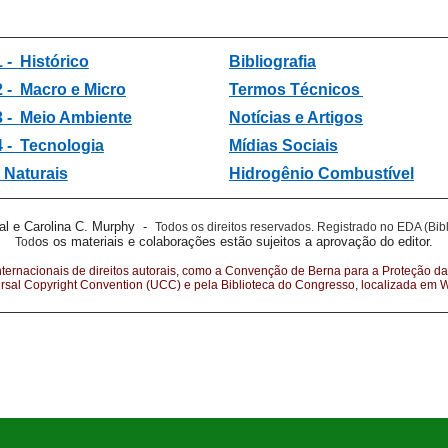
 - Histórico
Bibliografia
2 -
Macro e Micro
Termos Técnicos
3 -
Meio Ambiente
Notícias e Artigos
4 - Tecnologi
a
Mídias Sociais
 Naturais
Hidrogênio Combustível
al e Carolina C. Murphy -
Todos os direitos reservados.
Registrado no EDA (Bibl
os os materiais e colaborações estão sujeitos a aprovação do editor.
Tod
nternacionais de direitos autorais, como a Convenção de Berna para a Proteção da
ersal Copyright Convention (UCC) e pela Biblioteca do Congresso, localizada em