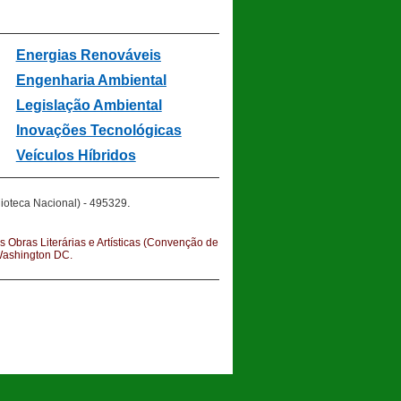
Energias Renováveis
Engenharia Ambiental
Legislação Ambiental
In
ovações Tecnológicas
Veículos Híbridos
.
ioteca Nacional) - 495329
s Obras Literárias e Artísticas (Convenção de
 Washington DC.