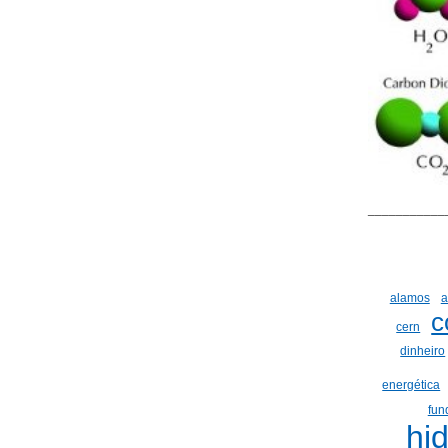
___________
alamos
a
c
cern
dinheiro
energética
fun
hi