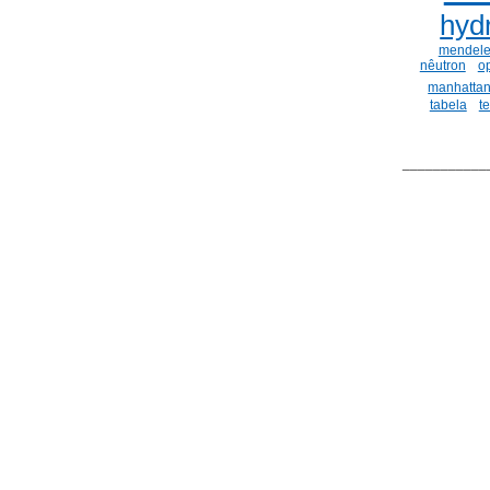
hyd
mendele
nêutron
o
manhatta
tabela
t
___________