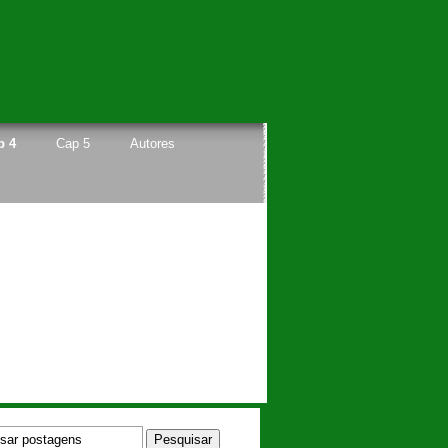
p 4
Cap 5
Autores