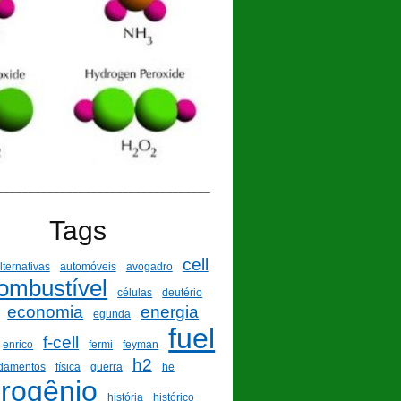
__________________________________
Tags
cell
lternativas
automóveis
avogadro
ombustível
células
deutério
economia
energia
egunda
fuel
f-cell
enrico
fermi
feyman
h2
damentos
física
guerra
he
drogênio
história
histórico