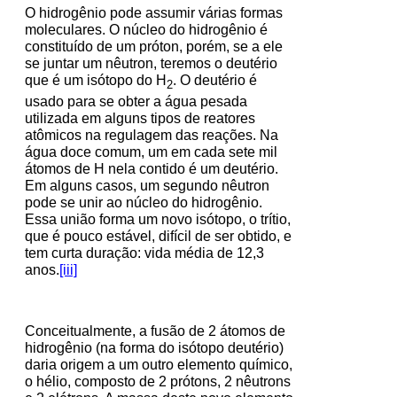
O hidrogênio pode assumir várias formas
moleculares. O núcleo do hidrogênio é
constituído de um próton, porém, se a ele
se juntar um nêutron, teremos o deutério
que é um isótopo do H
. O deutério é
2
usado para se obter a água pesada
utilizada em alguns tipos de reatores
atômicos na regulagem das reações. Na
água doce comum, um em cada sete mil
átomos de H nela contido é um deutério.
Em alguns casos, um segundo nêutron
pode se unir ao núcleo do hidrogênio.
Essa união forma um novo isótopo, o trítio,
que é pouco estável, difícil de ser obtido, e
tem curta duração: vida média de 12,3
anos.
[iii]
Conceitualmente, a fusão de 2 átomos de
hidrogênio (na forma do isótopo deutério)
daria origem a um outro elemento químico,
o hélio, composto de 2 prótons, 2 nêutrons