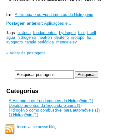
Em:
A História e os Fundamentos do Hidrogênio
Postagem anterior:
Aplicações e...
Tags:
história
fundamentos
hydrogen
fuel
f-cell
água
hidrogênio
nêutron
deutério
isótopo
h2
avogadro
tabela periódica
mendeleiev
« Voltar às postagens
Categorias
A História e os Fundamentos do Hidrogênio (1)
Desdobramentos da Segunda Guerra (1)
Hidrogênio como combustível para automóveis (1)
O Hidrogênio (1)
Inscreva-se nesse blog