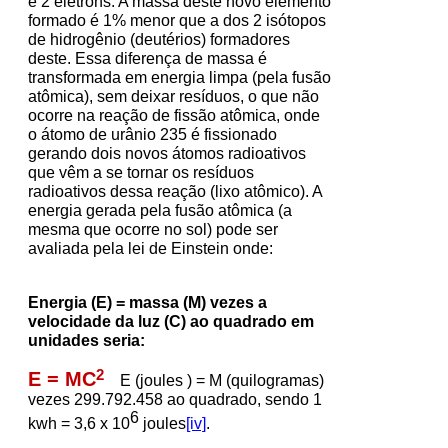
e 2 elétrons. A massa deste novo elemento
formado é 1% menor que a dos 2 isótopos
de hidrogênio (deutérios) formadores
deste. Essa diferença de massa é
transformada em energia limpa (pela fusão
atômica), sem deixar resíduos, o que não
ocorre na reação de fissão atômica, onde
o átomo de urânio 235 é fissionado
gerando dois novos átomos radioativos
que vêm a se tornar os resíduos
radioativos dessa reação (lixo atômico). A
energia gerada pela fusão atômica (a
mesma que ocorre no sol) pode ser
avaliada pela lei de Einstein onde:
Energia (E) = massa (M) vezes a
velocidade da luz (C) ao quadrado em
unidades seria:
2
E = MC
E (joules ) = M (quilogramas)
vezes 299.792.458 ao quadrado, sendo 1
6
kwh = 3,6 x 10
joules
[iv]
.