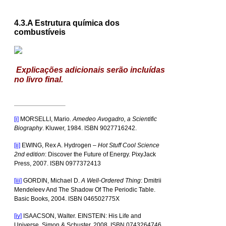
4.3.A Estrutura química dos
combustíveis
Explicações adicionais serão incluídas
no livro final.
[i]
MORSELLI, Mario.
Amedeo Avogadro, a Scientific
Biography
. Kluwer, 1984. ISBN 9027716242.
[ii]
EWING, Rex A. Hydrogen –
Hot Stuff Cool Science
2nd edition
: Discover the Future of Energy. PixyJack
Press, 2007. ISBN 0977372413
[iii]
GORDIN, Michael D.
A Well-Ordered Thing
: Dmitrii
Mendeleev And The Shadow Of The Periodic Table.
Basic Books, 2004. ISBN 046502775X
[iv]
ISAACSON, Walter.
EINSTEIN: His Life and
Universe.
Simon & Schuster, 2008. ISBN 0743264746.