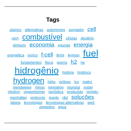
_____________________________________________
Tags
cell
alamos
alternativas
automóveis
avogadro
combustível
cern
células
deutério
economia
energia
dinheiro
egunda
fuel
f-cell
energética
enrico
fermi
feyman
h2
fundamentos
física
guerra
he
hidrogênio
história
histórico
hydrogen
hélio
isótopo
los
matriz
mendeleiev
minas
ministério
mundial
nobel
nêutron
oppenheimer
periódica
produzido
projeto-
soluções
manhattan
protocolo
quioto
r&d
tabela
tecnologias
tecnologias-alternativas
ww2
zeppelins
água
_____________________________________________