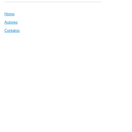
Home
Autores
Contatos
Introdução
Meio Ambiente
Capítulo 1 - Histórico
Capítulo 2 -
Macro e Micro
Capítulo 3 -
Meio Ambiente
Capítulo 4 - Tecnologi
a
Recursos Naturais
Bibliografia
Termos Técnicos