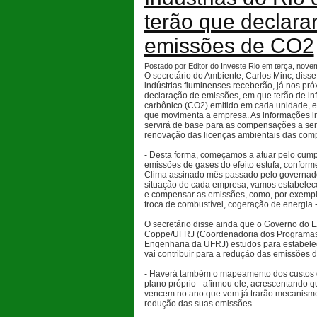
terão que declara
emissões de CO2
Postado por Editor do Investe Rio em terça, nove
O secretário do Ambiente, Carlos Minc, disse
indústrias fluminenses receberão, já nos pró
declaração de emissões, em que terão de in
carbônico (CO2) emitido em cada unidade, es
que movimenta a empresa. As informações 
servirá de base para as compensações a se
renovação das licenças ambientais das com
- Desta forma, começamos a atuar pelo cum
emissões de gases do efeito estufa, confor
Clima assinado mês passado pelo governad
situação de cada empresa, vamos estabelece
e compensar as emissões, como, por exemplo
troca de combustível, cogeração de energia -
O secretário disse ainda que o Governo do 
Coppe/UFRJ (Coordenadoria dos Programa
Engenharia da UFRJ) estudos para estabele
vai contribuir para a redução das emissões 
- Haverá também o mapeamento dos custos d
plano próprio - afirmou ele, acrescentando 
vencem no ano que vem já trarão mecanism
redução das suas emissões.