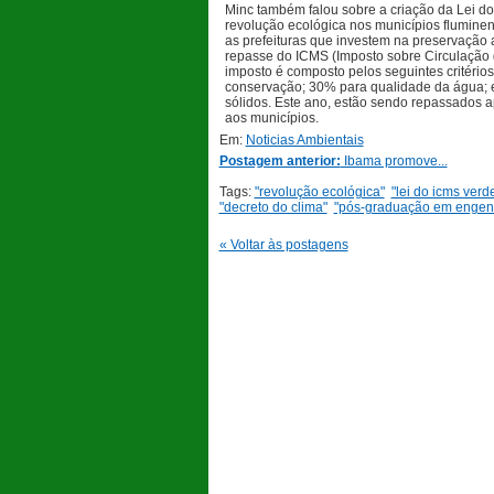
Minc também falou sobre a criação da Lei 
revolução ecológica nos municípios fluminen
as prefeituras que investem na preservação
repasse do ICMS (Imposto sobre Circulação 
imposto é composto pelos seguintes critério
conservação; 30% para qualidade da água; 
sólidos. Este ano, estão sendo repassados
aos municípios.
Em:
Noticias Ambientais
Postagem anterior:
Ibama promove...
Tags:
"revolução ecológica"
"lei do icms verd
"decreto do clima"
"pós-graduação em engenha
« Voltar às postagens