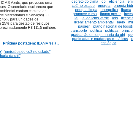
decreto do clima
do
eficiência
em
do ICMS Verde, que provocou uma
co2 no estado
energia
energia hidr
ses. O secretário esclareceu que
energia limpa
energética
ibama
 ambiental contam com maior
promove curso
ibama.gov.br
inves
de Mercadorias e Serviços). O
lei
lei do icms verde
leis
licenc
s: 45% para unidades de
licenciamento ambiental
meio
min
e 25% para gestão de resíduos
países"
plano nacional de logíst
 aproximadamente R$ 111,5 milhões
transporte
política
políticas
princip
graduação em engenharia da ufrj
qu
queimadas e mudanças climáticas
ecológica
Próxima postagem:
IBAMA fez a...
e"
"emissões de co2 no estado"
_______________________________
ria da ufrj"