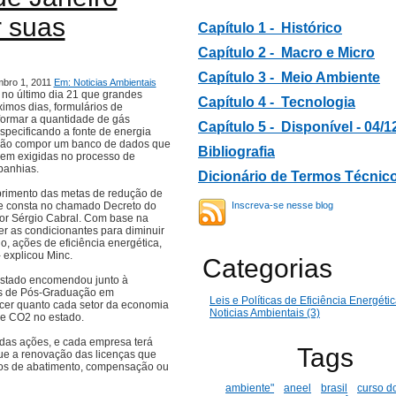
r suas
Capítulo 1 - Histórico
Capítulo 2 -
Macro e Micro
Capítulo 3 -
Meio Ambiente
mbro 1, 2011
Em: Noticias Ambientais
 no último dia 21 que grandes
Capítulo 4 - Tecnologia
ximos dias, formulários de
formar a quantidade de gás
Capítulo 5 - Disponível - 04/1
pecificando a fonte de energia
irão compor um banco de dados que
B
ibliografia
rem exigidas no processo de
panhias.
Dicionário de Termos Técnic
primento das metas de redução de
Inscreva-se nesse blog
me consta no chamado Decreto do
or Sérgio Cabral. Com base na
r as condicionantes para diminuir
, ações de eficiência energética,
 explicou Minc.
Categorias
Estado encomendou junto à
s de Pós-Graduação em
Leis e Políticas de Eficiência Energétic
cer quanto cada setor da economia
Noticias Ambientais (3)
de CO2 no estado.
as ações, e cada empresa terá
Tags
que a renovação das licenças que
os de abatimento, compensação ou
ambiente"
aneel
brasil
curso d