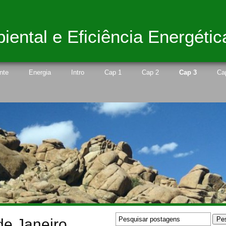
ental e Eficiência Energétic
nte
Energia
Intro
Cap 1
Cap 2
Cap 3
Ca
de Janeiro