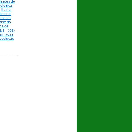
issões de
elétrica
ibama
timento
iamento
istério
ica de
ais
pós-
eimadas
revolução
_________