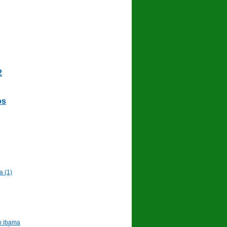
2
os
a (1)
o ibama