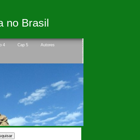
a no Brasil
p 4
Cap 5
Autores