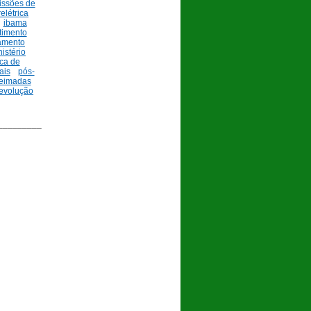
issões de
elétrica
ibama
timento
iamento
istério
ica de
ais
pós-
eimadas
revolução
_________