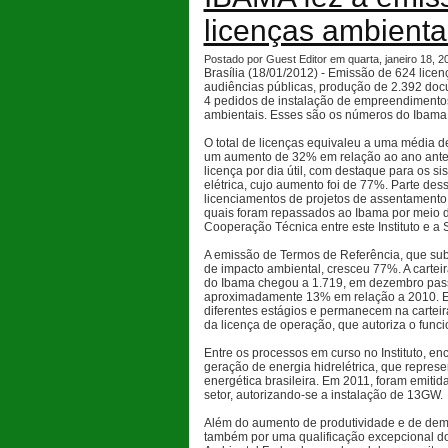
licenças ambient
Postado por Guest Editor em quarta, janeiro 18, 
Brasília (18/01/2012) - Emissão de 624 licen
audiências públicas, produção de 2.392 doc
4 pedidos de instalação de empreendimento
ambientais. Esses são os números do Ibama
O total de licenças equivaleu a uma média de 
um aumento de 32% em relação ao ano anteri
licença por dia útil, com destaque para os s
elétrica, cujo aumento foi de 77%. Parte d
licenciamentos de projetos de assentamento 
quais foram repassados ao Ibama por meio d
Cooperação Técnica entre este Instituto e 
A emissão de Termos de Referência, que su
de impacto ambiental, cresceu 77%. A cartei
do Ibama chegou a 1.719, em dezembro pas
aproximadamente 13% em relação a 2010. 
diferentes estágios e permanecem na carte
da licença de operação, que autoriza o fun
Entre os processos em curso no Instituto, e
geração de energia hidrelétrica, que repre
energética brasileira. Em 2011, foram emitid
setor, autorizando-se a instalação de 13GW.
Além do aumento de produtividade e de dem
também por uma qualificação excepcional d