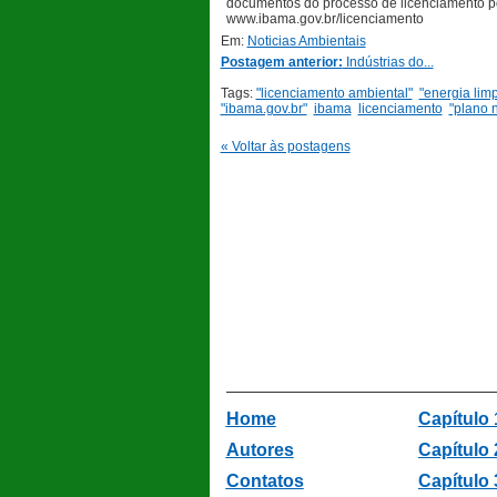
documentos do processo de licenciamento por
www.ibama.gov.br/licenciamento
Em:
Noticias Ambientais
Postagem anterior:
Indústrias do...
Tags:
"licenciamento ambiental"
"energia lim
"ibama.gov.br"
ibama
licenciamento
"plano n
« Voltar às postagens
Home
Capítulo 
Autores
Capítulo 
Contatos
Capítulo 