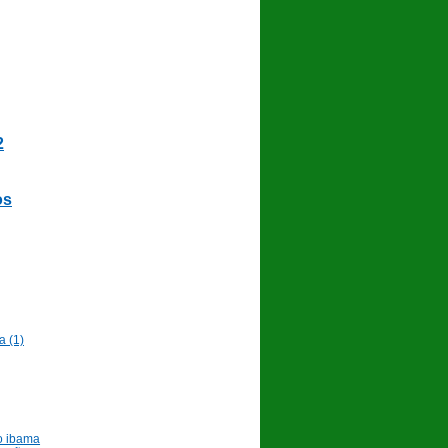
2
os
a (1)
o ibama