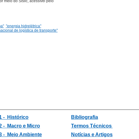
 meio do Sislic, acessível pelo
pa"
"energia hidrelétrica"
acional de logística de transporte"
1 - Histórico
Bibliografia
2 -
Macro e Micro
Termos Técnicos
3 -
Meio Ambiente
Notícias e Artigos