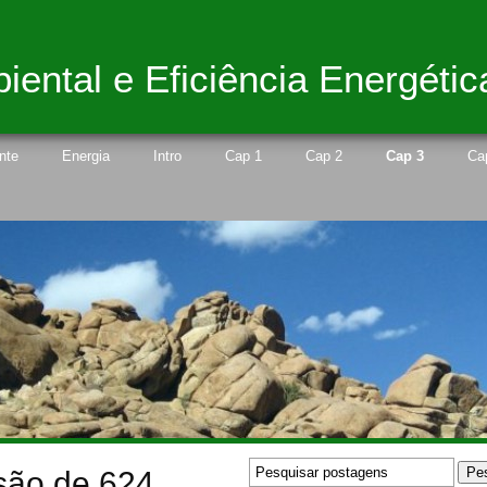
ental e Eficiência Energétic
nte
Energia
Intro
Cap 1
Cap 2
Cap 3
Ca
são de 624