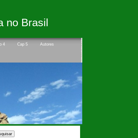
a no Brasil
p 4
Cap 5
Autores