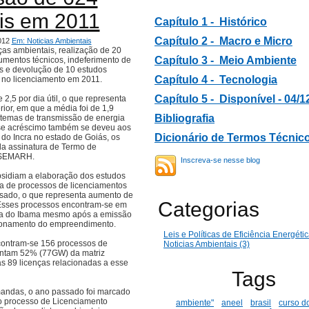
ais em 2011
Capítulo 1 - Histórico
Capítulo 2 -
Macro e Micro
2012
Em: Noticias Ambientais
ças ambientais, realização de 20
Capítulo 3 -
Meio Ambiente
umentos técnicos, indeferimento de
s e devolução de 10 estudos
Capítulo 4 - Tecnologia
 no licenciamento em 2011.
Capítulo 5 - Disponível - 04/1
2,5 por dia útil, o que representa
or, em que a média foi de 1,9
B
ibliografia
istemas de transmissão de energia
esse acréscimo também se deveu aos
Dicionário de Termos Técnic
do Incra no estado de Goiás, os
a assinatura de Termo de
a SEMARH.
Inscreva-se nesse blog
bsidiam a elaboração dos estudos
ra de processos de licenciamentos
sado, o que representa aumento de
Categorias
Esses processos encontram-se em
ira do Ibama mesmo após a emissão
cionamento do empreendimento.
Leis e Políticas de Eficiência Energétic
ncontram-se 156 processos de
Noticias Ambientais (3)
sentam 52% (77GW) da matriz
as 89 licenças relacionadas a esse
Tags
andas, o ano passado foi marcado
o processo de Licenciamento
ambiente"
aneel
brasil
curso d