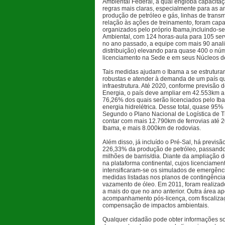
Ambiental Federal, a qual engloba capacitaç
regras mais claras, especialmente para as a
produção de petróleo e gás, linhas de transm
relação às ações de treinamento, foram capa
organizados pelo próprio Ibama,incluindo-se
Ambiental, com 124 horas-aula para 105 ser
no ano passado, a equipe com mais 90 anali
distribuição) elevando para quase 400 o nú
licenciamento na Sede e em seus Núcleos d
Tais medidas ajudam o Ibama a se estruturar 
robustas e atender à demanda de um país qu
infraestrutura. Até 2020, conforme previsão
Energia, o país deve ampliar em 42.553km a
76,26% dos quais serão licenciados pelo I
energia hidrelétrica. Desse total, quase 95% 
Segundo o Plano Nacional de Logística de T
contar com mais 12.790km de ferrovias até 
Ibama, e mais 8.000km de rodovias.
Além disso, já incluído o Pré-Sal, há previs
226,33% da produção de petróleo, passando
milhões de barris/dia. Diante da ampliação 
na plataforma continental, cujos licenciame
intensificaram-se os simulados de emergênci
medidas listadas nos planos de contingênci
vazamento de óleo. Em 2011, foram realizad
a mais do que no ano anterior. Outra área ap
acompanhamento pós-licença, com fiscaliza
compensação de impactos ambientais.
Qualquer cidadão pode obter informações so