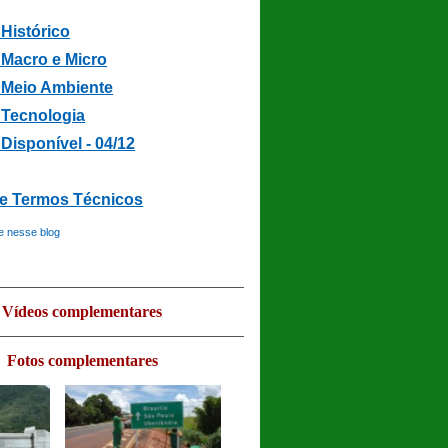
 Histórico
Macro e Micro
-
Meio Ambiente
- Tecnologia
 Disponível - 04/12
de Termos Técnicos
e nesse blog
Vídeos complementares
Fotos complementares