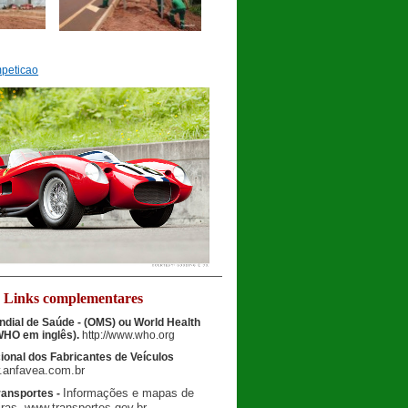
Links complementares
dial de Saúde - (OMS) ou
World Health
(WHO em inglês).
http://www.who.org
onal dos Fabricantes de Veículos
.
anfavea
.com.br
Informações e mapas de
ransportes -
iras.
www.transportes.gov.br