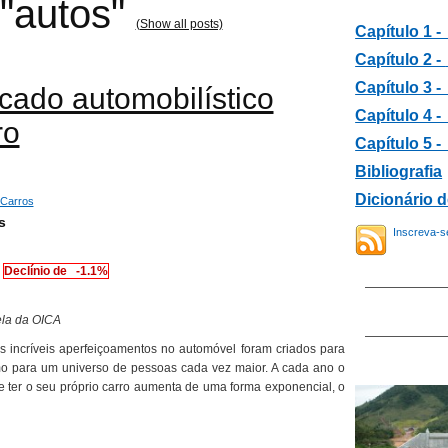
 "autos"
(Show all posts)
Capítulo 1 -
Capítulo 2 -
Capítulo 3 
ado automobilístico
Capítulo 4 
ro
Capítulo 5 -
B
ibliografia
Dicionário 
Carros
s
Inscreva-s
Declínio de
-1.1%
ela da OICA
s incríveis aperfeiçoamentos no automóvel foram criados para
umo para um universo de pessoas cada vez maior. A cada ano o
 ter o seu próprio carro aumenta de uma forma exponencial, o