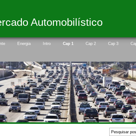
rcado Automobilístico
nte
Energia
Intro
Cap 1
Cap 2
Cap 3
Ca