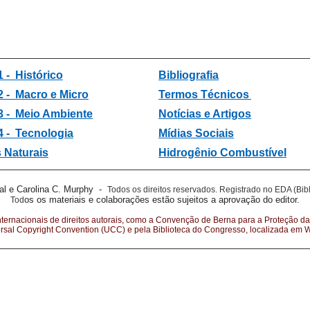
1 - Histórico
Bibliografia
2 -
Macro e Micro
Termos Técnicos
3 -
Meio Ambiente
Notícias e Artigos
4 - Tecnologi
a
Mídias Sociais
 Naturais
Hidrogênio Combustível
al e Carolina C. Murphy -
Todos os direitos reservados.
Registrado no EDA (Bibl
os os materiais e colaborações estão sujeitos a aprovação do editor.
Tod
nternacionais de direitos autorais, como a Convenção de Berna para a Proteção da
ersal Copyright Convention (UCC) e pela Biblioteca do Congresso, localizada em