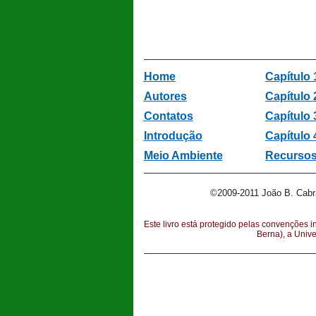
Home
Capítulo 
Autores
Capítulo 
Contatos
Capítulo 
Introdução
Capítulo 
Meio Ambiente
Recursos
©2009-2011 João B. Cabr
Este livro está protegido pelas convenções i
Berna), a Univ