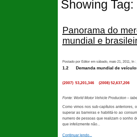
Showing Tag:
Panorama do merc
mundial e brasilei
Postado por Editor em sábado, maio 21, 2011, In :
1.2 Demanda mundial de veículo
(2007)
53,201,346
(2008) 52,637,206
Fonte: World Motor Vehicle Production – tab
Como vimos nos sub-capítulos anteriores, o
superar as barreiras e habilitá-lo ao cons
numero de pessoas que realizam o sonho de
que infelizmente não...
Continuar lendo...