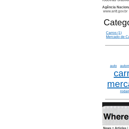
Agência Naciona
www.antt.gov.br
Categ
Carros (1)
Mercado de Ca
auto
autom
car
merc
roda