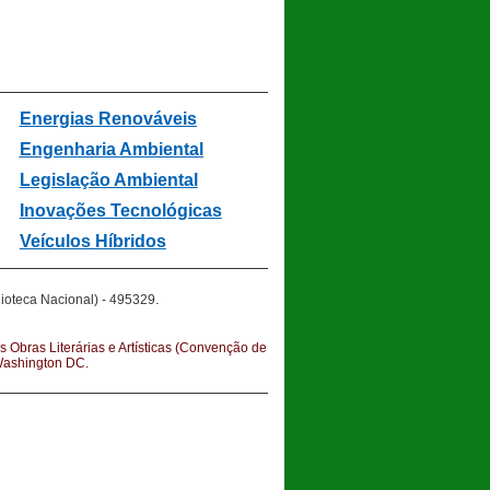
Energias Renováveis
Engenharia Ambiental
Legislação Ambiental
In
ovações Tecnológicas
Veículos Híbridos
.
ioteca Nacional) - 495329
s Obras Literárias e Artísticas (Convenção de
 Washington DC.