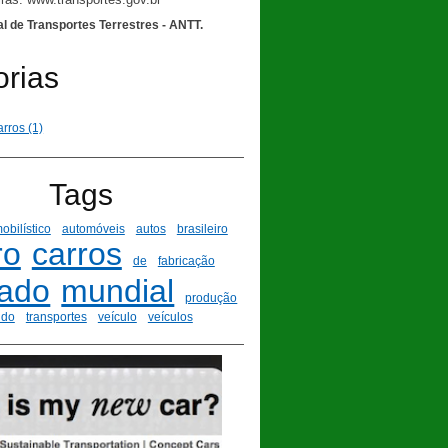
l de Transportes Terrestres - ANTT.
orias
rros (1)
Tags
obilístico
automóveis
autos
brasileiro
ro
carros
de
fabricação
ado
mundial
produção
ndo
transportes
veículo
veículos