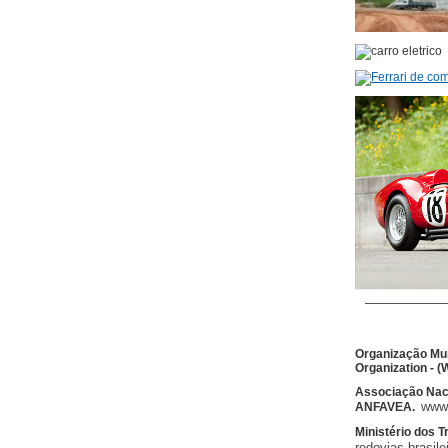
Organização Mun
Organization - 
Associação Naci
www
ANFAVEA.
Ministério dos T
rodovias brasile