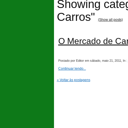
Showing cate
Carros"
(Show all posts)
O Mercado de Car
Postado por Editor em sábado, maio 21, 2011, In :
Continuar lendo...
« Voltar às postagens