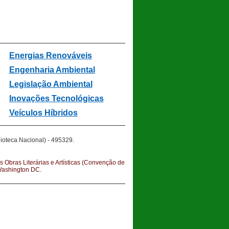
Energias Renováveis
Engenharia Ambiental
Legislação Ambiental
In
ovações Tecnológicas
Veículos Híbridos
.
ioteca Nacional) - 495329
s Obras Literárias e Artísticas (Convenção de
 Washington DC.