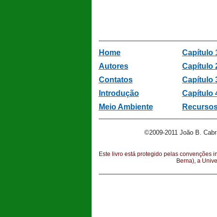
Home
Capítulo 
Autores
Capítulo 
Contatos
Capítulo 
Introdução
Capítulo 
Meio Ambiente
Recursos
©2009-2011 João B. Cabr
Este livro está protegido pelas convenções i
Berna), a Univ