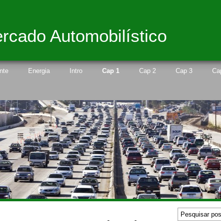
rcado Automobilístico
nte
Energia
Intro
Cap 1
Cap 2
Cap 3
Ca