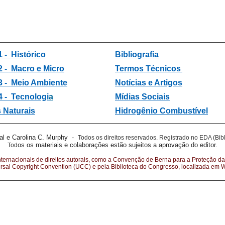
1 - Histórico
Bibliografia
2 -
Macro e Micro
Termos Técnicos
3 -
Meio Ambiente
Notícias e Artigos
4 - Tecnologi
a
Mídias Sociais
 Naturais
Hidrogênio Combustível
al e Carolina C. Murphy -
Todos os direitos reservados.
Registrado no EDA (Bibl
os os materiais e colaborações estão sujeitos a aprovação do editor.
Tod
nternacionais de direitos autorais, como a Convenção de Berna para a Proteção da
ersal Copyright Convention (UCC) e pela Biblioteca do Congresso, localizada em