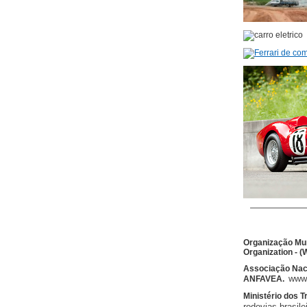
Organização Mun
Organization - 
Associação Naci
www
ANFAVEA.
Ministério dos T
rodovias brasile