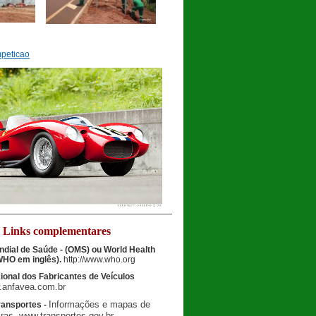
Links complementares
dial de Saúde - (OMS) ou
World Health
(WHO em inglês).
http://www.who.org
onal dos Fabricantes de Veículos
.
anfavea
.com.br
Informações e mapas de
ransportes -
iras.
www.transportes.gov.br