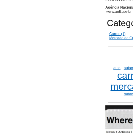
Agência Naciona
www.antt.gov.br
Categ
Carros (1)
Mercado de Ca
auto
autom
car
merc
roda