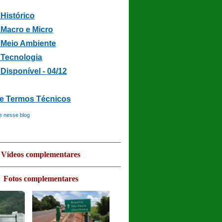
 Histórico
Macro e Micro
-
Meio Ambiente
- Tecnologia
 Disponível - 04/12
de Termos Técnicos
e nesse blog
Vídeos complementares
Fotos complementares