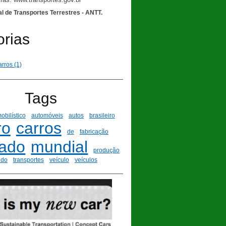
l de Transportes Terrestres - ANTT.
orias
rros (1)
Tags
obilístico
automóveis
autos
brasileiro
ro
carros
de
fabricação
ado
mundial
produção
ndo
transportes
veículo
veículos