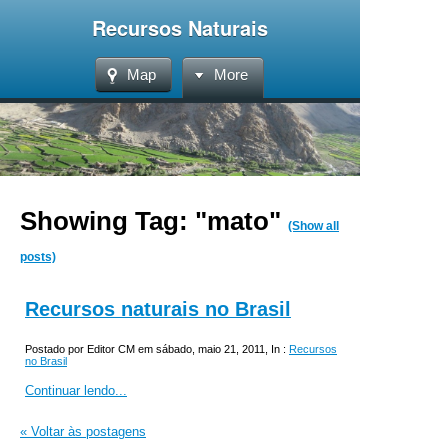
Recursos Naturais
Map
More
Showing Tag: "mato"
(Show all
posts)
Recursos naturais no Brasil
Postado por Editor CM em sábado, maio 21, 2011, In :
Recursos
no Brasil
Continuar lendo...
« Voltar às postagens