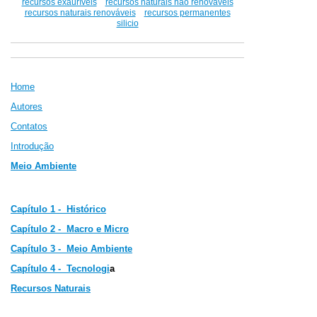
recursos exauríveis
recursos naturais não renováveis
recursos naturais renováveis
recursos permanentes
silicio
Home
Autores
Contatos
Introdução
Meio Ambiente
Capítulo 1 - Histórico
Capítulo 2 -
Macro e Micro
Capítulo 3 -
Meio Ambiente
Capítulo 4 - Tecnologi
a
Recursos Naturais