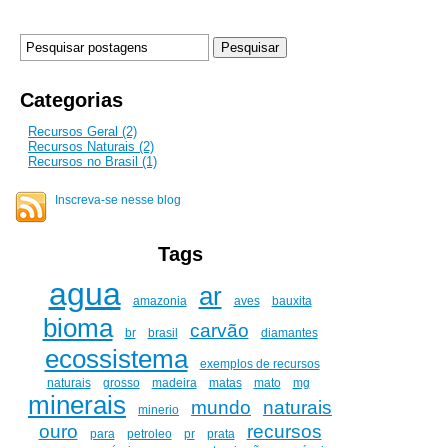
Categorias
Recursos Geral (2)
Recursos Naturais (2)
Recursos no Brasil (1)
Inscreva-se nesse blog
Tags
agua
ar
amazonia
aves
bauxita
bioma
carvão
br
brasil
diamantes
ecossistema
exemplos de recursos
naturais
grosso
madeira
matas
mato
mg
minerais
mundo
naturais
minerio
ouro
recursos
para
petroleo
pr
prata