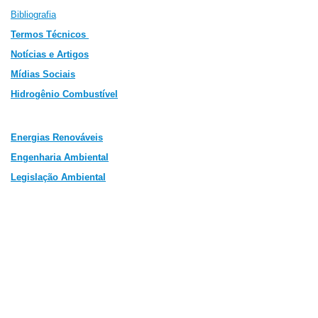
Bibliografia
Termos Técnicos
Notícias e Artigos
Mídias Sociais
Hidrogênio Combustível
Energias Renováveis
Engenharia Ambiental
Legislação Ambiental
In
ovações Tecnológicas
Veículos Híbridos
©2009-2011 João B. Cabral e Carolina C. Murphy
-
Todos os direitos reservados.
Registrado no EDA
(Biblioteca Nacional) - 495329
.
Tod
os os materiais e colaborações estão sujeitos a
aprovação do editor.