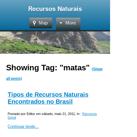
Recursos Naturais
Map
More
Showing Tag: "matas"
(Show
all posts)
Tipos de Recursos Naturais
Encontrados no Brasil
Postado por Editor em sábado, maio 21, 2011, In :
Recursos
Geral
Continuar lendo...