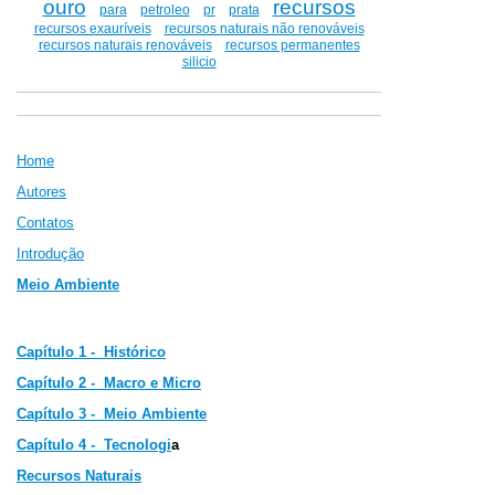
ouro
recursos
para
petroleo
pr
prata
recursos exauríveis
recursos naturais não renováveis
recursos naturais renováveis
recursos permanentes
silicio
Home
Autores
Contatos
Introdução
Meio Ambiente
Capítulo 1 - Histórico
Capítulo 2 -
Macro e Micro
Capítulo 3 -
Meio Ambiente
Capítulo 4 - Tecnologi
a
Recursos Naturais