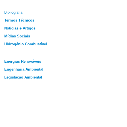
Bibliografia
Termos Técnicos
Notícias e Artigos
Mídias Sociais
Hidrogênio Combustível
Energias Renováveis
Engenharia Ambiental
Legislação Ambiental
In
ovações Tecnológicas
Veículos Híbridos
©2009-2011 João B. Cabral e Carolina C. Murphy
-
Todos os direitos reservados.
Registrado no EDA
(Biblioteca Nacional) - 495329
.
Tod
os os materiais e colaborações estão sujeitos a