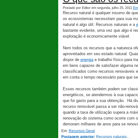
Postado por Editor em segunda, julho 25, 2011
Em
Recurso natural é qualquer insumo de qu
os ecossistemas necessitam para sua man
natural é algo útil. Recursos naturais e a
bastante evidente, uma vez que algo é r
exploração é economicamente viável.
Nem todos os recursos que a natureza o
aproveitados em seu estado natural. Qua
dispor de
energia
e trabalho físico para tr
em bens capazes de satisfazer alguma n
classificados como recursos renováveis 
em conta o tempo necessário para que se
Esses recursos também podem ser classif
energéticos, se atendermos à sua capacid
que foi gasto para a sua obtenção. Há d
recurso renovável passa a ser não-renov
quando a taxa de utilização supera a má
renovação do sistema como ocorre com o 
demoram milhares de anos para se renov
Em:
Recursos Geral
Postagem anterior:
Recursos naturais...