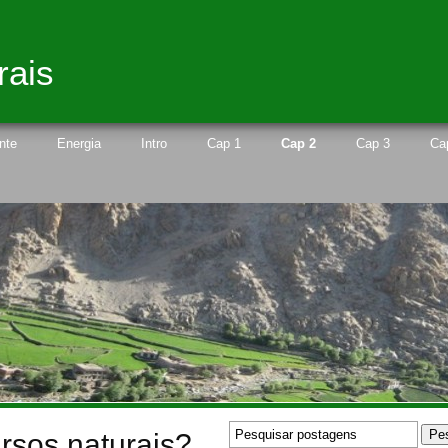
rais
nte
Energia
Intro
Cap 1
Cap 2
Cap 3
Ca
rsos naturais?