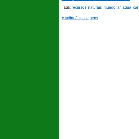
Tags:
recursos
naturais
mundo
ar
agua
car
« Voltar às postagens