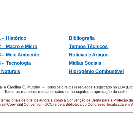
1 - Histórico
Bibliografia
2 -
Macro e Micro
Termos Técnicos
3 -
Meio Ambiente
Notícias e Artigos
4 - Tecnologi
a
Mídias Sociais
 Naturais
Hidrogênio Combustível
al e Carolina C. Murphy -
Todos os direitos reservados.
Registrado no EDA (Bibl
os os materiais e colaborações estão sujeitos a aprovação do editor.
Tod
nternacionais de direitos autorais, como a Convenção de Berna para a Proteção da
ersal Copyright Convention (UCC) e pela Biblioteca do Congresso, localizada em