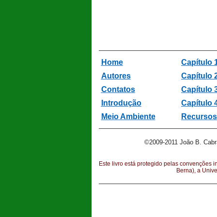
Home
Capítulo 
Autores
Capítulo 
Contatos
Capítulo 
Introdução
Capítulo 
Meio Ambiente
Recursos
©2009-2011 João B. Cabr
Este livro está protegido pelas convenções i
Berna), a Univ