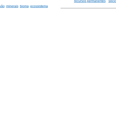
recursos permanentes
silici
vão
minerais
bioma
ecossistema