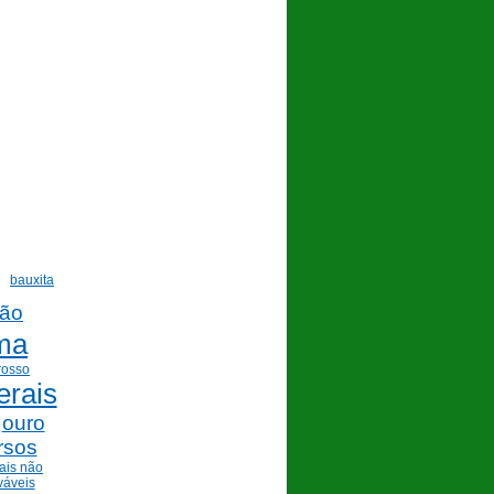
bauxita
vão
ma
rosso
erais
ouro
rsos
ais não
váveis