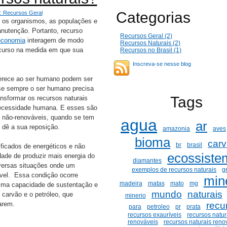
Categorias
: Recursos Geral
e os organismos, as populações e
utenção. Portanto, recurso
Recursos Geral (2)
economia
interagem de modo
Recursos Naturais (2)
ecurso na medida em que sua
Recursos no Brasil (1)
Inscreva-se nesse blog
ferece ao ser humano podem ser
se sempre o ser humano precisa
Tags
ansformar os recursos naturais
ecessidade humana. E esses são
e não-renováveis, quando se tem
agua
ar
 dê a sua reposição.
amazonia
aves
bioma
car
br
brasil
icados de energéticos e não
ecossiste
ade de produzir mais energia do
diamantes
iversas situações onde um
exemplos de recursos naturais
g
ável. Essa condição ocorre
min
madeira
matas
mato
mg
xima capacidade de sustentação e
mundo
naturais
carvão e o petróleo, que
minerio
arem.
recu
para
petroleo
pr
prata
recursos exauríveis
recursos natur
renováveis
recursos naturais reno