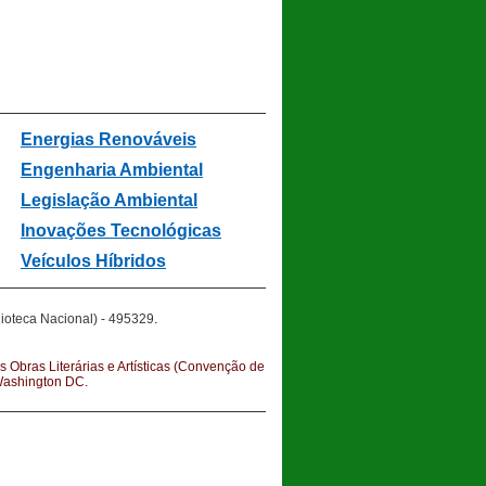
Energias Renováveis
Engenharia Ambiental
Legislação Ambiental
In
ovações Tecnológicas
Veículos Híbridos
.
ioteca Nacional) - 495329
s Obras Literárias e Artísticas (Convenção de
 Washington DC.