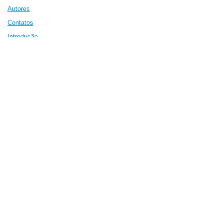
Autores
Contatos
Introdução
Meio Ambiente
Capítulo 1 - Histórico
Capítulo 2 -
Macro e Micro
Capítulo 3 -
Meio Ambiente
Capítulo 4 - Tecnologi
a
Recursos Naturais
Bibliografia
Termos Técnicos
Notícias e Artigos
Mídias Sociais
Hidrogênio Combustível