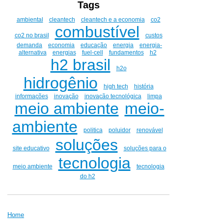
Tags
ambiental
cleantech
cleantech e a economia
co2
combustível
co2 no brasil
custos
demanda
economia
educação
energia
energia-
alternativa
energias
fuel-cell
fundamentos
h2
h2 brasil
h2o
hidrogênio
high tech
história
informações
inovação
inovação tecnológica
limpa
meio ambiente
meio-
ambiente
politica
poluidor
renovável
soluções
site educativo
soluções para o
tecnologia
meio ambiente
tecnologia
do h2
Home