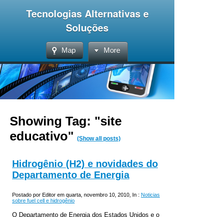
Tecnologias Alternativas e
Soluções
Map
More
Showing Tag: "site
educativo"
(Show all posts)
Hidrogênio (H2) e novidades do
Departamento de Energia
Postado por Editor em quarta, novembro 10, 2010, In :
Noticias
sobre fuel cell e hidrogênio
O Departamento de Energia dos Estados Unidos e o