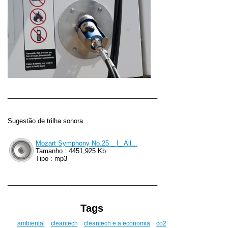
__________________________________________
Sugestão de trilha so
nora
Mozart Symphony No.25 _ I_ All...
Tamanho : 4451,925 Kb
Tipo : mp3
__________________________________________
Tags
ambiental
cleantech
cleantech e a economia
co2