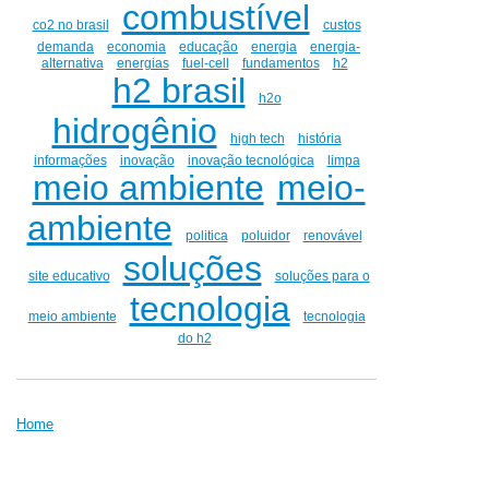
combustível
co2 no brasil
custos
demanda
economia
educação
energia
energia-
alternativa
energias
fuel-cell
fundamentos
h2
h2 brasil
h2o
hidrogênio
high tech
história
informações
inovação
inovação tecnológica
limpa
meio ambiente
meio-
ambiente
politica
poluidor
renovável
soluções
site educativo
soluções para o
tecnologia
meio ambiente
tecnologia
do h2
Home
Autores
Contatos