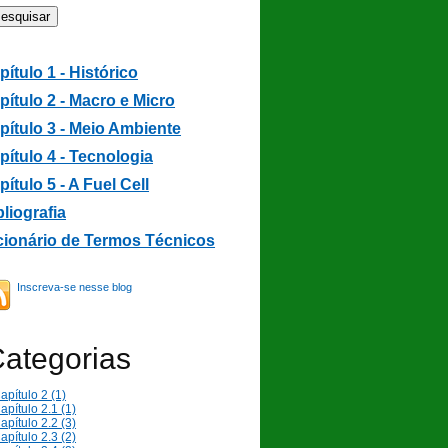
pítulo 1 - Histórico
pítulo 2 -
Macro e Micro
pítulo 3 -
Meio Ambiente
pítulo 4 - Tecnologia
pítulo 5 - A Fuel Cell
bliografia
cionário de Termos Técnicos
Inscreva-se nesse blog
ategorias
apítulo 2 (1)
apítulo 2.1 (1)
apítulo 2.2 (3)
apítulo 2.3 (2)