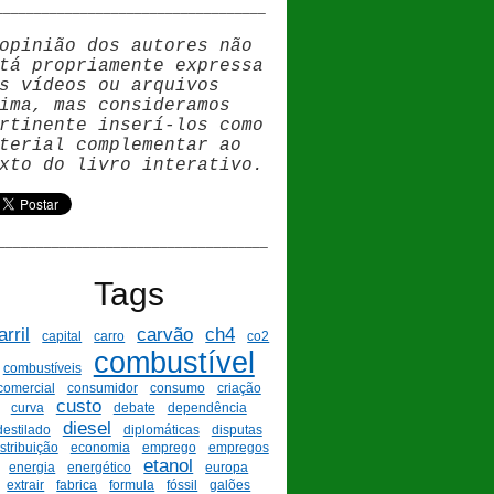
__________________________________
opinião dos autores não
tá propriamente expressa
s vídeos ou arquivos
ima, mas consideramos
rtinente inser
í
-los como
terial complementar ao
xto do livro interativo.
___________________________________
Tags
arril
carvão
ch4
capital
carro
co2
combustível
combustíveis
comercial
consumidor
consumo
criação
custo
curva
debate
dependência
diesel
destilado
diplomáticas
disputas
istribuição
economia
emprego
empregos
etanol
energia
energético
europa
extrair
fabrica
formula
fóssil
galões