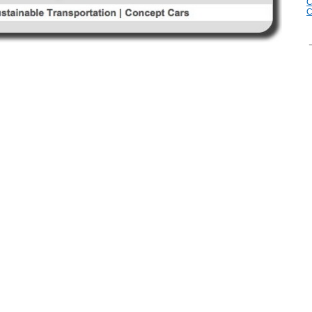
C
C
_