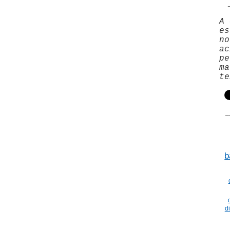
_
A 
es
no
ac
pe
ma
te
_
b
d