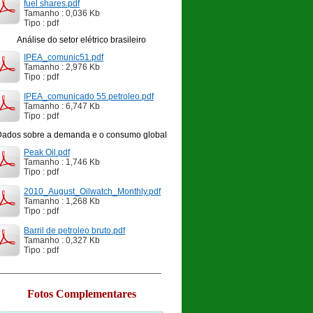
fuel shares.pdf
Tamanho : 0,036 Kb
Tipo : pdf
Análise do setor elétrico brasileiro
IPEA_comunic51.pdf
Tamanho : 2,976 Kb
Tipo : pdf
IPEA_comunicado 55 petroleo.pdf
Tamanho : 6,747 Kb
Tipo : pdf
Dados sobre a demanda e o consumo global
Peak Oil.pdf
Tamanho : 1,746 Kb
Tipo : pdf
2010_August_Oilwatch_Monthly.pdf
Tamanho : 1,268 Kb
Tipo : pdf
Barril de petroleo bruto.pdf
Tamanho : 0,327 Kb
Tipo : pdf
__________________________________
Fotos Complementares