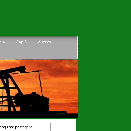
p 4
Cap 5
Autores