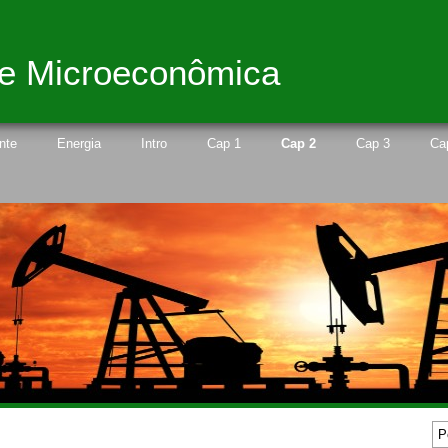
 e Microeconômica
nte
Energia
Intro
Cap 1
Cap 2
Cap 3
Ca