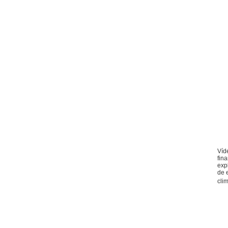
Víd
fin
exp
de 
clim