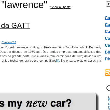
 "lawrence"
(Show all posts)
Ca
s da GATT
Ca
Ca
Ca
 :
Capítulo 2.2
Ca
por Robert Lawrence no Blog do Professor Dani Rodrik da John F. Kennedy
 Desde a década de 1960 as três grandes empresas automobilísticas dos
Bi
rros de grande porte (isto é vans e mini-caminhões de luxo) devido a um
Di
rentes (estrangeiros) pouco competitivos
[ii]
. No ensaio, o autor associa a
C
C
C
C
C