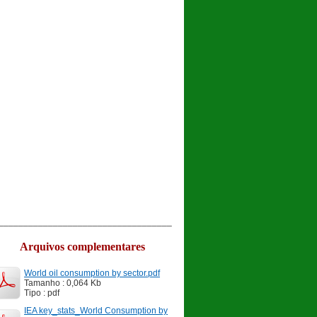
___________________________________
Arquivos complementares
World oil consumption by sector.pdf
Tamanho : 0,064 Kb
Tipo : pdf
IEA key_stats_World Consumption by