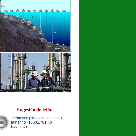
___________________________________
Sugestão de trilha
Beethoven piano concerto.mp3
Tamanho : 18632,791 Kb
Tipo : mp3