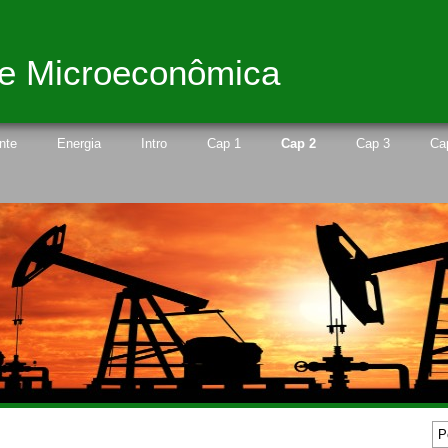
 e Microeconômica
nte
Energia
Intro
Cap 1
Cap 2
Cap 3
Ca