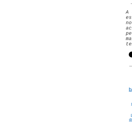
_
A 
es
no
ac
pe
ma
te
_
b
d