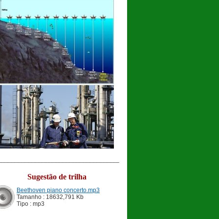
___________________________________
Sugestão de trilha
Beethoven piano concerto.mp3
Tamanho : 18632,791 Kb
Tipo : mp3