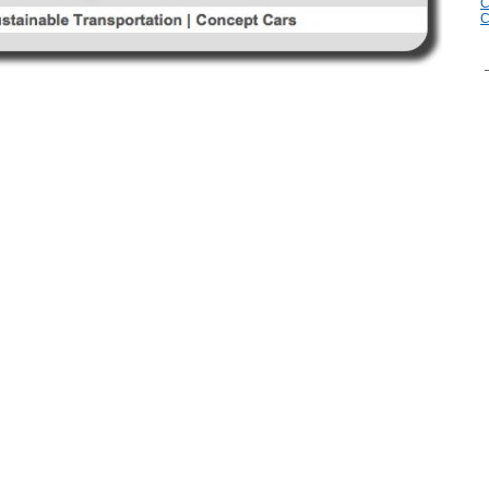
C
C
_