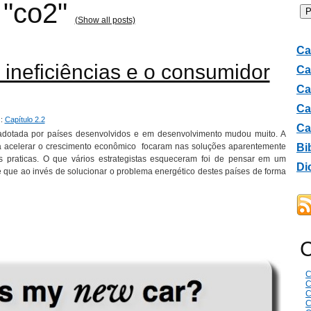
 "co2"
(Show all posts)
Ca
, ineficiências e o consumidor
Ca
Ca
Ca
 :
Capítulo 2.2
Ca
 adotada por países desenvolvidos e em desenvolvimento mudou muito. A
ra acelerar o crescimento econômico
focaram nas soluções aparentemente
Bi
 praticas. O que vários estrategistas esqueceram foi de pensar em um
Di
é que ao invés de solucionar o problema energético destes países de forma
C
C
C
C
C