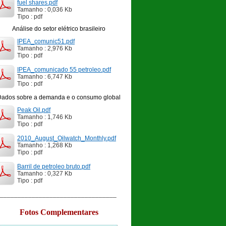
fuel shares.pdf
Tamanho : 0,036 Kb
Tipo : pdf
Análise do setor elétrico brasileiro
IPEA_comunic51.pdf
Tamanho : 2,976 Kb
Tipo : pdf
IPEA_comunicado 55 petroleo.pdf
Tamanho : 6,747 Kb
Tipo : pdf
Dados sobre a demanda e o consumo global
Peak Oil.pdf
Tamanho : 1,746 Kb
Tipo : pdf
2010_August_Oilwatch_Monthly.pdf
Tamanho : 1,268 Kb
Tipo : pdf
Barril de petroleo bruto.pdf
Tamanho : 0,327 Kb
Tipo : pdf
__________________________________
Fotos Complementares