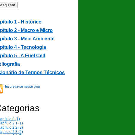
pítulo 1 - Histórico
pítulo 2 -
Macro e Micro
pítulo 3 -
Meio Ambiente
pítulo 4 - Tecnologia
pítulo 5 - A Fuel Cell
bliografia
cionário de Termos Técnicos
Inscreva-se nesse blog
ategorias
apítulo 2 (1)
apítulo 2.1 (1)
apítulo 2.2 (3)
apítulo 2.3 (2)