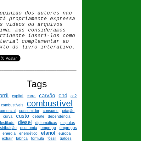
__________________________________
opinião dos autores não
tá propriamente expressa
s vídeos ou arquivos
ima, mas consideramos
rtinente inser
í
-los como
terial complementar ao
xto do livro interativo.
___________________________________
Tags
arril
carvão
ch4
capital
carro
co2
combustível
combustíveis
comercial
consumidor
consumo
criação
custo
curva
debate
dependência
diesel
destilado
diplomáticas
disputas
istribuição
economia
emprego
empregos
etanol
energia
energético
europa
extrair
fabrica
formula
fóssil
galões