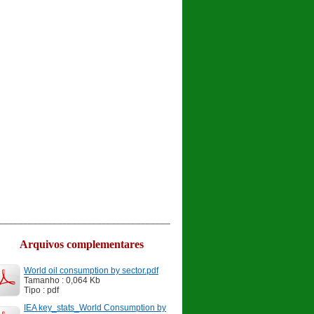
___________________________________
Arquivos complementares
World oil consumption by sector.pdf
Tamanho : 0,064 Kb
Tipo : pdf
IEA key_stats_World Consumption by