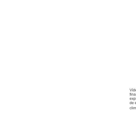
Víd
fin
exp
de 
clim