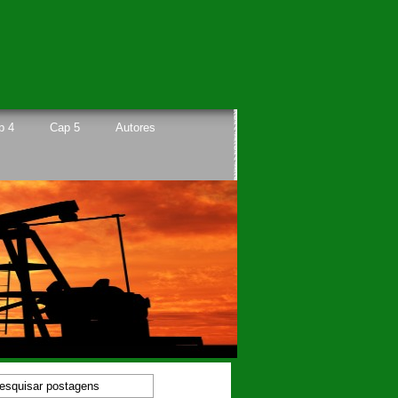
p 4
Cap 5
Autores