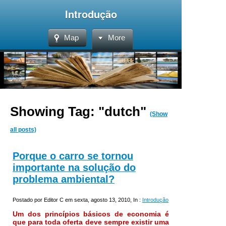
Introdução
Map
More
Showing Tag: "dutch"
(Show
all posts)
Porque o carro se tornou
importante na solução do
problema ambiental?
Postado por Editor C em sexta, agosto 13, 2010, In :
Introdução
Um dos princípios básicos de economia é
que para toda oferta deve sempre existir uma