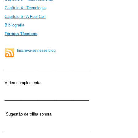
Capítulo 4 - Tecnologia
Capítulo 5 - A Fuel Cell
Bibliografia
Termos Técnicos
Inscreva-se nesse blog
_______________________________________
Vídeo complementar
_______________________________________
Sugestão de
trilha sonora
_______________________________________