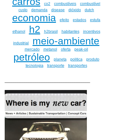
carros
co2
combustíveis
combustível
custo
demanda
disease
dióxido
dutch
economia
efeito
estados
estufa
h2
ethanol
h2brasil
habitantes
incentivos
meio-ambiente
industrial
mercado
metanol
oferta
peak-oil
petróleo
planeta
politica
produto
tecnologia
transporte
transportes
_______________________________________