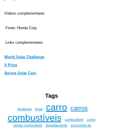
Vídeos complementares
Fonte: Honda Corp.
Links complementares
World Solar Challenge
X Prize
Aurora Solar Cars
Tags
carro
carros
biodiesel
bmw
combustíveis
combustível
como
célula-combustível
departamento
economia de