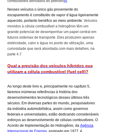
combustíveis derivados do petróleo
[i]
.
Nesses veículos o único gás proveniente do
escapamento é constituído de vapor d’água ligeiramente
aquecido, portanto benéfico ao meio ambiente.
Veículos
movidos à célula combustível a hidrogênio têm um
grande potencial de desempenhar um papel central em
futuros sistemas de transporte. Eles produzem apenas
eletricidade, calor e água no ponto de utilização, uma
curiosidade que será abordada com mais detalhes, na
parte 4.7.
Qual a previsão dos veículos híbridos que
utilizam
a célula combustível (fuel cell)?
Ao longo deste livro e, principalmente no capítulo 5,
faremos inúmeras referências à história dos
desenvolvimentos tecnológicos desses últimos três
séculos. Em diversas partes do mundo, pesquisadores
da indústria automobilística, assim como governos
federais e universidades, estão dedicando consideráveis
esforços ao desenvolvimento de células combustíveis. O
Acordo de Implementação do Hidrogênio, da
Agência
Internacional de Energia
, assinado em 1977, é,