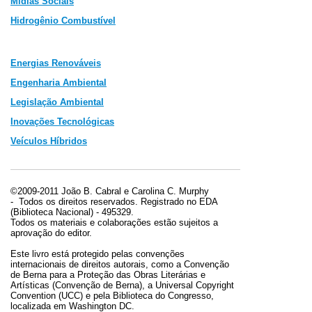
Mídias Sociais
Hidrogênio Combustível
Energias Renováveis
Engenharia Ambiental
Legislação Ambiental
In
ovações Tecnológicas
Veículos Híbridos
©2009-2011 João B. Cabral e Carolina C. Murphy
-
Todos os direitos reservados.
Registrado no EDA
(Biblioteca Nacional) - 495329
.
Tod
os os materiais e colaborações estão sujeitos a
aprovação do editor.
Este livro está protegido pelas convenções
internacionais de direitos autorais, como a Convenção
de Berna para a Proteção das Obras Literárias e
Artísticas (Convenção de Berna), a Universal Copyright
Convention (UCC) e pela Biblioteca do Congresso,
localizada em Washington DC.