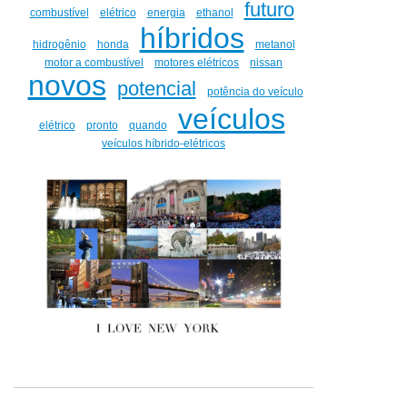
futuro
combustível
elétrico
energia
ethanol
híbridos
hidrogênio
honda
metanol
motor a combustível
motores elétricos
nissan
novos
potencial
potência do veículo
veículos
elétrico
pronto
quando
veículos híbrido-elétricos