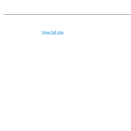
_____________________________________________________________
View full site