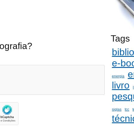
Tags
ografia?
bibli
e-bo
e
energia
livro
pesq
siglas
tcc
técni