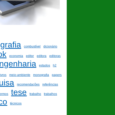
ografia
combustível
dicionário
ok
economia
editor
editora
editoras
ngenharia
estudos
h2
livros
meio-ambiente
monografia
papers
uisa
recomendações
referências
tese
termos
trabalho
trabalhos
co
técnicos