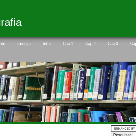
rafia
nte
Energia
Intro
Cap 1
Cap 2
Cap 3
Ca