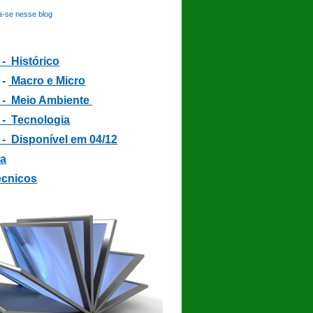
a-se nesse blog
 - Histórico
 -
Macro e Micro
3 - Meio Ambiente
 - Tecnologia
 - Disponível em 04/12
ia
écnicos