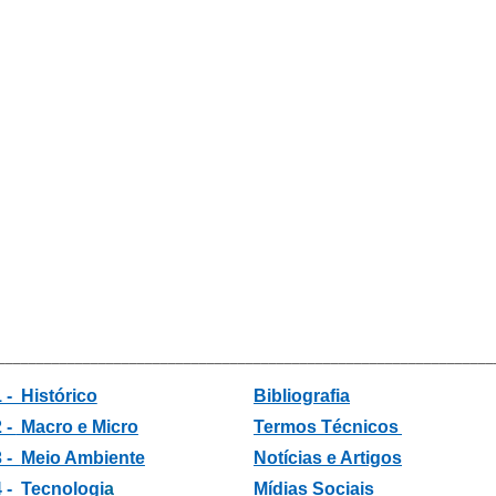
________________________________________________________________
 - Histórico
Bibliografia
 -
Macro e Micro
Termos Técnicos
3 -
Meio Ambiente
Notícias e Artigos
4 - Tecnologi
a
Mídias Sociais