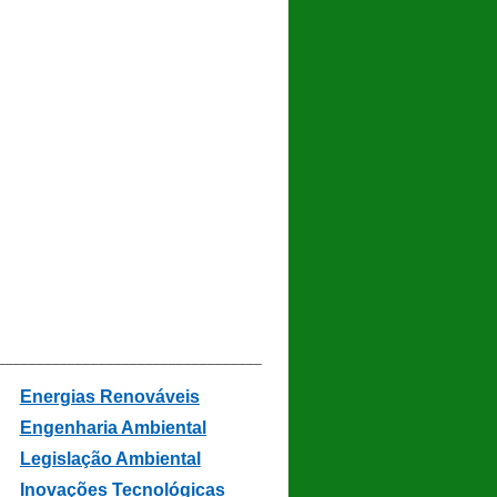
__________________________________
Energias Renováveis
Engenharia Ambiental
Legislação Ambiental
In
ovações Tecnológicas