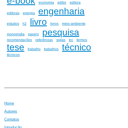
e-book
economia
editor
editora
engenharia
editoras
energia
livro
estudos
h2
livros
meio-ambiente
pesquisa
monografia
papers
recomendações
referências
siglas
tcc
termos
tese
técnico
trabalho
trabalhos
técnicos
_____________________________________________________________
Home
Autores
Contatos
Introdução