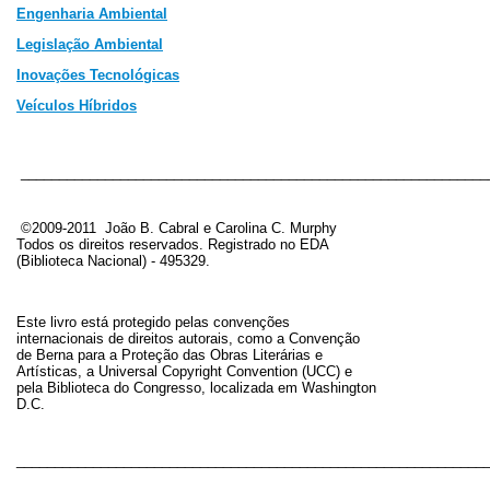
Engenharia Ambiental
Legislação Ambiental
In
ovações Tecnológicas
Veículos Híbridos
_____________________________________________________________
©2009-2011 João B. Cabral e Carolina C. Murphy
Todos os direitos reservados. Registrado no EDA
(Biblioteca Nacional) - 495329
.
Este livro está protegido pelas convenções
internacionais de direitos autorais, como a Convenção
de Berna para a Proteção das Obras Literárias e
Artísticas, a Universal Copyright Convention (UCC) e
pela Biblioteca do Congresso, localizada em Washington
D.C.
_____________________________________________________________