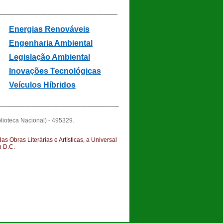
__________________________________
Energias Renováveis
Engenharia Ambiental
Legislação Ambiental
In
ovações Tecnológicas
Veículos Híbridos
__________________________________
.
lioteca Nacional) - 495329
 Obras Literárias e Artísticas, a Universal
n D.C.
__________________________________