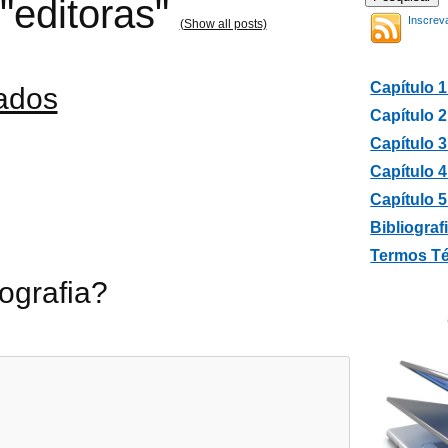
"editoras"
Inscrev
(Show all posts)
Capítulo 1
ados
Capítulo 2
Capítulo 
Capítulo 4
Capítulo 5
Bibliograf
Termos T
ografia?