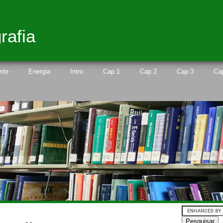
rafia
nte
Energia
Intro
Cap 1
Cap 2
Cap 3
Ca