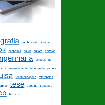
ografia
combustível
dicionário
ok
economia
editor
editora
editoras
ngenharia
estudos
h2
livros
meio-ambiente
monografia
papers
uisa
recomendações
referências
tese
termos
trabalho
trabalhos
co
técnicos