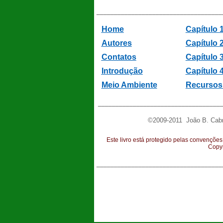
____________________________________
Home
Capítulo 1
Autores
Capítulo 2
Contatos
Capítulo 
Introdução
Capítulo 
Meio Ambiente
Recursos 
____________________________________
©2009-2011 João B. Cabra
Este livro está protegido pelas convenções
Copyr
____________________________________