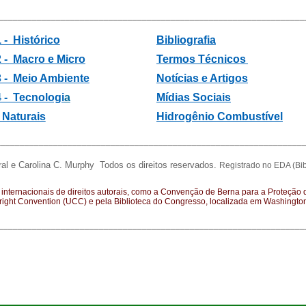
________________________________________________________________
 - Histórico
Bibliografia
 -
Macro e Micro
Termos Técnicos
3 -
Meio Ambiente
Notícias e Artigos
4 - Tecnologi
a
Mídias Sociais
Naturais
Hidrogênio Combustível
________________________________________________________________
l e Carolina C. Murphy Todos os direitos reservados.
Registrado no EDA (Bib
 internacionais de direitos autorais, como a Convenção de Berna para a Proteção das
ight Convention (UCC) e pela Biblioteca do Congresso, localizada em Washingto
________________________________________________________________