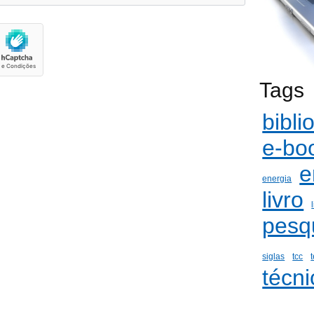
Tags
bibli
e-bo
e
energia
livro
pesq
siglas
tcc
técni