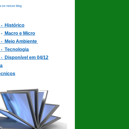
a-se nesse blog
 - Histórico
 -
Macro e Micro
3 - Meio Ambiente
 - Tecnologia
 - Disponível em 04/12
ia
écnicos