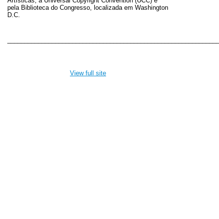
Artísticas, a Universal Copyright Convention (UCC) e
pela Biblioteca do Congresso, localizada em Washington
D.C.
_____________________________________________________________
View full site