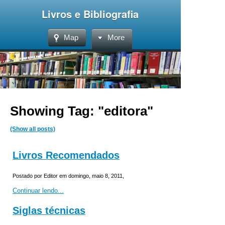
Livros e Bibliografia
Map
More
Showing Tag: "editora"
(Show all posts)
Livros Recomendados
Postado por Editor em domingo, maio 8, 2011,
Continuar lendo...
Siglas técnicas