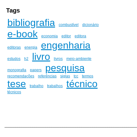
Tags
bibliografia
combustível
dicionário
e-book
economia
editor
editora
engenharia
editoras
energia
livro
estudos
h2
livros
meio-ambiente
pesquisa
monografia
papers
recomendações
referências
siglas
tcc
termos
tese
técnico
trabalho
trabalhos
técnicos
_____________________________________________________________