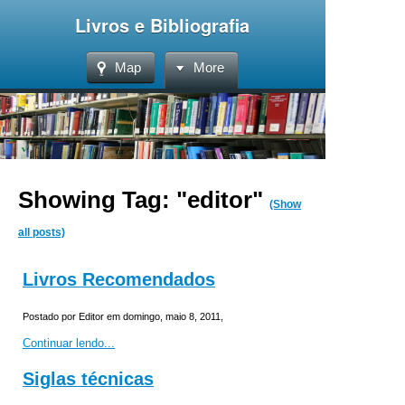
Livros e Bibliografia
Map
More
Showing Tag: "editor"
(Show
all posts)
Livros Recomendados
Postado por Editor em domingo, maio 8, 2011,
Continuar lendo...
Siglas técnicas