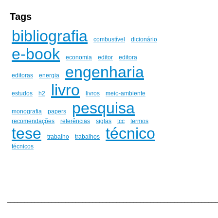
Tags
bibliografia
combustível
dicionário
e-book
economia
editor
editora
engenharia
editoras
energia
livro
estudos
h2
livros
meio-ambiente
pesquisa
monografia
papers
recomendações
referências
siglas
tcc
termos
tese
técnico
trabalho
trabalhos
técnicos
_____________________________________________________________