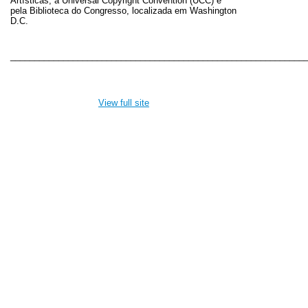
Artísticas, a Universal Copyright Convention (UCC) e
pela Biblioteca do Congresso, localizada em Washington
D.C.
_____________________________________________________________
View full site