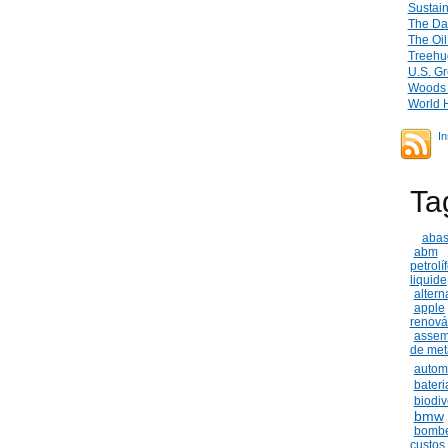
Sustai
The Dai
The Oi
Treehu
U.S. Gr
Woods I
World 
I
Ta
abas
abm
petrolí
liquide
altern
apple
renová
assem
de met
autom
bateri
biodi
bmw
bombe
custos