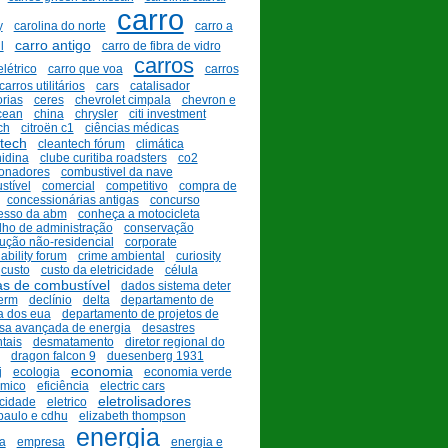
carro
y
carolina do norte
carro a
carro antigo
l
carro de fibra de vidro
carros
elétrico
carro que voa
carros
carros utilitários
cars
catalisador
rias
ceres
chevrolet cimpala
chevron e
cean
china
chrysler
citi investment
ch
citroën c1
ciências médicas
tech
cleantech fórum
climática
nidina
clube curitiba roadsters
co2
ionadores
combustivel da nave
stível
comercial
competitivo
compra de
concessionárias antigas
concurso
esso da abm
conheça a motocicleta
lho de administração
conservação
ução não-residencial
corporate
ability forum
crime ambiental
curiosity
custo
custo da eletricidade
célula
as de combustível
dados sistema deter
erm
declínio
delta
departamento de
a dos eua
departamento de projetos de
sa avançada de energia
desastres
tais
desmatamento
diretor regional do
dragon falcon 9
duesenberg 1931
economia
j
ecologia
economia verde
mico
eficiência
electric cars
eletrolisadores
icidade
eletrico
paulo e cdhu
elizabeth thompson
energia
ca
empresa
energia e