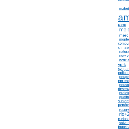
materi
am
carro
mei
merc
monte
combu
climáti
natura
new y
notici
york
synga
eólico
peuge
em ene
pouso
desenv
projet
quattr
susten
petról
reserv
rio+
curiosi
salva
francis