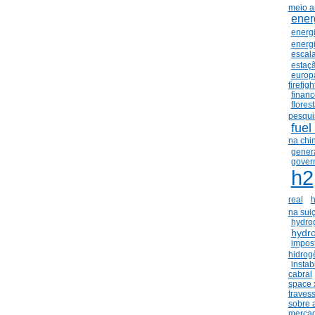
meio a
ener
energ
energ
escala
estaçã
europ
firefig
financ
flores
pesqui
fuel 
na chi
gener
govern
h2
real
h
na sui
hydro
hydr
impos
hidrog
instab
cabral
space 
traves
sobre 
mercad