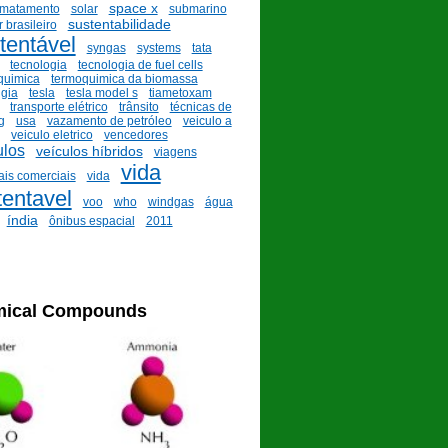
space x
smatamento
solar
submarino
sustentabilidade
 brasileiro
tentável
syngas
systems
tata
tecnologia
tecnologia de fuel cells
quimica
termoquimica da biomassa
ugia
tesla
tesla model s
tiametoxam
transporte elétrico
trânsito
técnicas de
g
usa
vazamento de petróleo
veiculo a
veiculo eletrico
vencedores
ulos
veículos híbridos
viagens
vida
ais comerciais
vida
tentavel
voo
who
windgas
água
índia
ônibus espacial
2011
ical Compounds