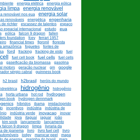
mbiente
energia elétrica
energia eólica
gia limpa
energia renovável
energia solar
ia renovável nos eua
engenharia
ias renováveis
energética
 de richter
escassez de talentos
espaço
eua
o espacial internacional
estudo
a
eólica
falcon 9 dragon
fallen
hters foundation
fcev
ferrari 1957
eiro
financial times
fipronil
floresta
ta amazônica
foguetes
fontes de
ford
sa
fracking
fracking de xisto
fuel
cell
fuel cells
fuel cell book
fuel cells
na
gaseificação da biomassa
gasolina
google
al motors
geração nuclear
gm
ador sérgio cabral
guinness book
h2brasil
h2 brasil
heróis do mundo
hidrogênio
idrelétrica
hidrogênio
hydrogen
ça
horta urbana
hot rod
gen book
hydrogen dennmark
ogenics
híbridos
ibama
imidacloprido
to
incentivos
indústria
indústria de
inovacao
ênio
indústria verde
inovar
ilidade
ipva
itaguaí
jaguar
joão
kim sook
lançamento
lançamento
x falcon 9 dragon
limpa
livraria da
sa de ipanema
livro
livro fuel cell
livro
automóveis
lodgy
manxcar peel
mapa
o de energia
marinha do brasil
mars