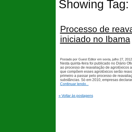
Showing Tag: "
Processo de reava
iniciado no Ibama
Postado por Guest Editor em sexta, julho 27, 2012,
Nesta quinta-feira foi publicado no Diário O
ao processo de reavaliação de agrotóxicos as
que compõem esses agrotóxicos serão reavali
primeiro a passar pelo processo de reavalia
substâncias. Só em 2010, empresas declarar
Continuar lendo...
« Voltar às postagens