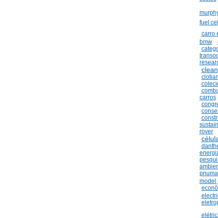
murph
fuel cel
carro 
bmw
catego
transo
resear
clean
clotia
colec
combu
carros
congr
conse
constr
sustain
rover
célul
danth
energi
pesqui
ambien
pnuma
model 
econô
electr
eletro
elétri