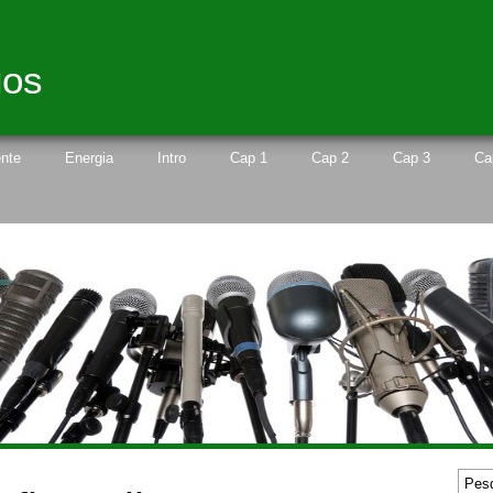
gos
nte
Energia
Intro
Cap 1
Cap 2
Cap 3
Ca