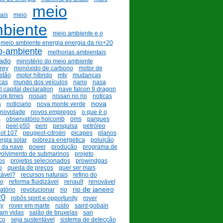
meio
ais
meio
biente
meio ambiente e o
meio ambiente energia energia da rio+20
o-ambiente
melhorias ambientais
ado
ministério do meio ambiente
rey
monóxido de carbono
motor de
stão
motor híbrido
mtv
mudanças
cas
mundo dos veículos
nano
nasa
l capital declaration
nave falcon 9 dragon
ork times
nissan
nissan no rio
noticas
nova
a
noticiario
nova monte verde
novidade
novos empregos
o que é o
s
observatório holcomb
oms
parques
s
peel p50
pem
pesquisa
petróleo
ot 107
peugeot-citroën
picapes
planos
rgia solar
pobreza energetica
poluição
 da nave
power
produção
programa de
olvimento de submarinos
projeto
os
projetos selecionados
prowindgas
o
queda de preços
quer ser mais
tável?
recursos naturais
refino do
eo
reforma fluidizável
renault
renovável
rio de janeiro
atório
revolucionar
rio
20
robôs spirit e opportunity
rover
ty
rover em marte
ruído
saint-gobain
ram vidas
salão de bruxelas
san
co
seja sustentável
sistema de detecção