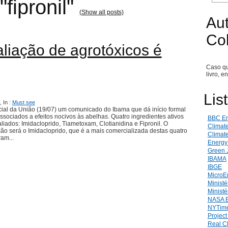
fipronil"
(Show all posts)
Aut
Co
liação de agrotóxicos é
Caso qu
livro, e
Lis
 In :
Must see
ficial da União (19/07) um comunicado do Ibama que dá início formal
sociados a efeitos nocivos às abelhas. Quatro ingredientes ativos
BBC En
ados: Imidacloprido, Tiametoxam, Clotianidina e Fipronil. O
Climat
ção será o Imidacloprido, que é a mais comercializada destas quatro
Climate
am...
Energy
Green 
IBAMA
IBGE
MicroE
Ministé
Ministé
NASA E
NYTime
Projec
Real C