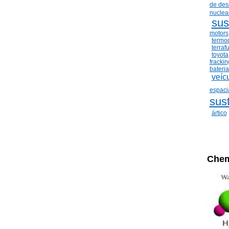
de de
nuclear
sus
motors
termo
terraf
toyota
frackin
bateria
veíc
espaci
sus
ártico
Chem