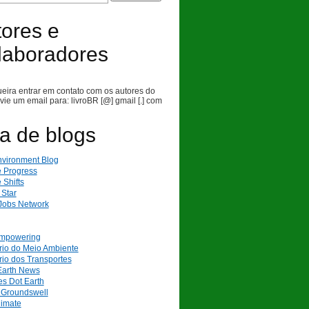
ores e
laboradores
eira entrar em contato com os autores do
nvie um email para: livroBR [@] gmail [.] com
ta de blogs
vironment Blog
e Progress
 Shifts
 Star
Jobs Network
mpowering
rio do Meio Ambiente
rio dos Transportes
arth News
s Dot Earth
t Groundswell
limate