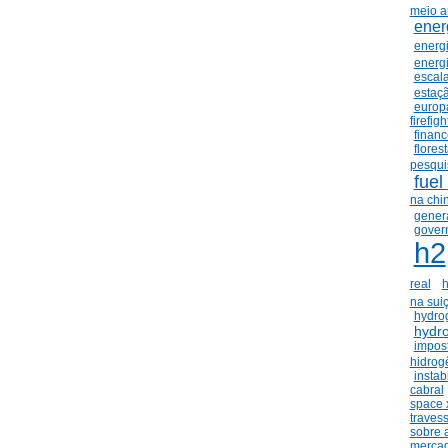
meio a
ener
energ
energ
escala
estaçã
europ
firefig
financ
flores
pesqui
fuel 
na chi
gener
govern
h2
real
h
na sui
hydro
hydr
impos
hidrog
instab
cabral
space 
traves
sobre 
mercad