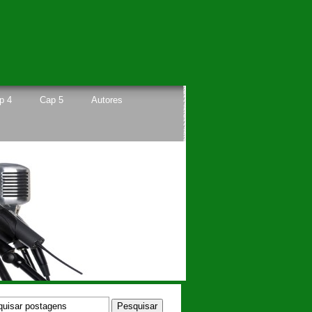
p 4
Cap 5
Autores