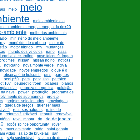
meio
ais
meio
biente
meio ambiente e o
meio ambiente energia energia da rio+20
o-ambiente
melhorias ambientais
ado
ministério do meio ambiente
rey
monóxido de carbono
motor de
stão
motor híbrido
mtv
mudanças
cas
mundo dos veículos
nano
nasa
l capital declaration
nave falcon 9 dragon
ork times
nissan
nissan no rio
noticas
nova
a
noticiario
nova monte verde
novidade
novos empregos
o que é o
s
observatório holcomb
oms
parques
s
peel p50
pem
pesquisa
petróleo
ot 107
peugeot-citroën
picapes
planos
rgia solar
pobreza energetica
poluição
 da nave
power
produção
programa de
olvimento de submarinos
projeto
os
projetos selecionados
prowindgas
o
queda de preços
quer ser mais
tável?
recursos naturais
refino do
eo
reforma fluidizável
renault
renovável
rio de janeiro
atório
revolucionar
rio
20
robôs spirit e opportunity
rover
ty
rover em marte
ruído
saint-gobain
ram vidas
salão de bruxelas
san
co
seja sustentável
sistema de detecção