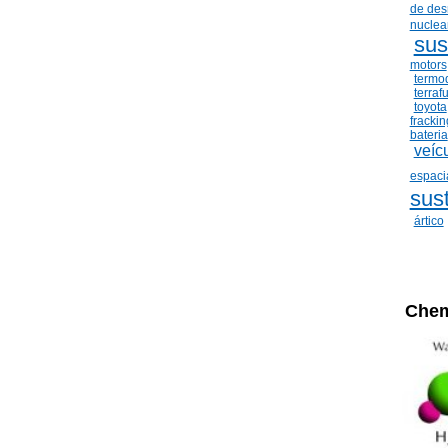
de de
nuclear
sus
motors
termo
terraf
toyota
frackin
bateria
veíc
espaci
sus
ártico
Chem