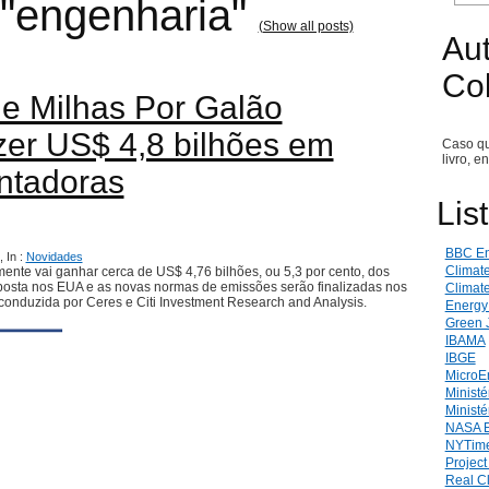
 "engenharia"
(Show all posts)
Aut
Co
e Milhas Por Galão
azer US$ 4,8 bilhões em
Caso qu
livro, e
ntadoras
Lis
BBC En
 In :
Novidades
Climat
mente vai ganhar cerca de US$ 4,76 bilhões, ou 5,3 por cento, dos
osta nos EUA e as novas normas de emissões serão finalizadas nos
Climate
onduzida por Ceres e Citi Investment Research and Analysis.
Energy
Green 
IBAMA
IBGE
MicroE
Ministé
Ministé
NASA E
NYTime
Projec
Real C