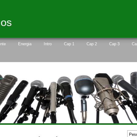
gos
nte
Energia
Intro
Cap 1
Cap 2
Cap 3
Ca