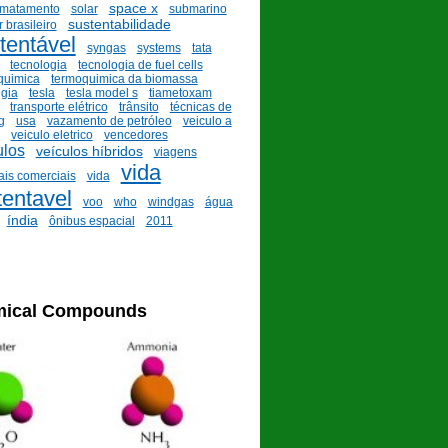
space x
smatamento
solar
submarino
sustentabilidade
 brasileiro
tentável
syngas
systems
tata
tecnologia
tecnologia de fuel cells
quimica
termoquimica da biomassa
ugia
tesla
tesla model s
tiametoxam
transporte elétrico
trânsito
técnicas de
g
usa
vazamento de petróleo
veiculo a
veiculo eletrico
vencedores
ulos
veículos híbridos
viagens
vida
ais comerciais
vida
tentavel
voo
who
windgas
água
índia
ônibus espacial
2011
ical Compounds