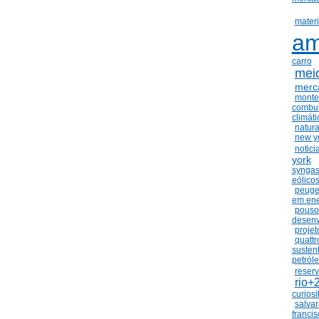
materi
am
carro
mei
merc
monte
combu
climáti
natura
new y
notici
york
synga
eólico
peuge
em ene
pouso
desenv
projet
quattr
susten
petról
reserv
rio+
curiosi
salva
francis