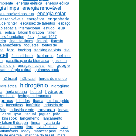
mbiente
energia elétrica
energia eólica
gia limpa
energia renovável
energia solar
ia renovável nos eua
engenharia
ias renováveis
energética
 de richter
escassez de talentos
espaço
eua
o espacial internacional
estudo
a
eólica
falcon 9 dragon
fallen
hters foundation
fcev
ferrari 1957
eiro
financial times
fipronil
floresta
ta amazônica
foguetes
fontes de
ford
sa
fracking
fracking de xisto
fuel
cell
fuel cells
fuel cell book
fuel cells
na
gaseificação da biomassa
gasolina
google
al motors
geração nuclear
gm
ador sérgio cabral
guinness book
h2brasil
h2 brasil
heróis do mundo
hidrogênio
idrelétrica
hidrogênio
hydrogen
ça
horta urbana
hot rod
gen book
hydrogen dennmark
ogenics
híbridos
ibama
imidacloprido
to
incentivos
indústria
indústria de
inovacao
ênio
indústria verde
inovar
ilidade
ipva
itaguaí
jaguar
joão
kim sook
lançamento
lançamento
x falcon 9 dragon
limpa
livraria da
sa de ipanema
livro
livro fuel cell
livro
automóveis
lodgy
manxcar peel
mapa
o de energia
marinha do brasil
mars