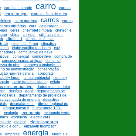
carro
y
carolina do norte
carro a
carro antigo
l
carro de fibra de vidro
carros
elétrico
carro que voa
carros
carros utilitários
cars
catalisador
rias
ceres
chevrolet cimpala
chevron e
cean
china
chrysler
citi investment
ch
citroën c1
ciências médicas
tech
cleantech fórum
climática
nidina
clube curitiba roadsters
co2
ionadores
combustivel da nave
stível
comercial
competitivo
compra de
concessionárias antigas
concurso
esso da abm
conheça a motocicleta
lho de administração
conservação
ução não-residencial
corporate
ability forum
crime ambiental
curiosity
custo
custo da eletricidade
célula
as de combustível
dados sistema deter
erm
declínio
delta
departamento de
a dos eua
departamento de projetos de
sa avançada de energia
desastres
tais
desmatamento
diretor regional do
dragon falcon 9
duesenberg 1931
economia
j
ecologia
economia verde
mico
eficiência
electric cars
eletrolisadores
icidade
eletrico
paulo e cdhu
elizabeth thompson
energia
ca
empresa
energia e