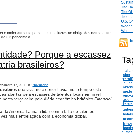
Sustai
The Dai
The Oi
Treehu
U.S. Gr
Woods I
World 
r o maior aumento percentual nos lucros ao abrigo das normas - um
de 6,3 por cento a...
I
ntidade? Porque a escassez
Ta
tria brasileiros?
abas
abm
petrolí
liquide
ezembro 17, 2011, In :
Novidades
altern
sileiros que vivia no exterior havia muito tempo está
apple
as abertas pela escassez de talentos locais em nível
renová
 nesta terça-feira pelo diário econômico britânico
Financial
assem
de met
autom
 da América Latina a lidar com a falta de talentos
bateri
a vez mais entrelaçada com a economia global,
biodi
bmw
bombe
custos