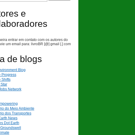
ores e
laboradores
eira entrar em contato com os autores do
nvie um email para: livroBR [@] gmail [.] com
ta de blogs
vironment Blog
e Progress
 Shifts
 Star
Jobs Network
mpowering
rio do Meio Ambiente
rio dos Transportes
arth News
s Dot Earth
t Groundswell
limate