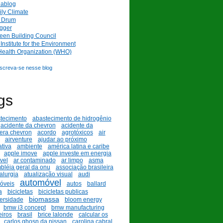
nablog
ly Climate
l Drum
gger
een Building Council
nstitute for the Environment
Health Organization (WHO)
nscreva-se nesse blog
gs
tecimento
abastecimento de hidrogênio
acidente da chevron
acidente da
fera chevron
acordo
agrotóxicos
air
airventure
ajudar ao próximo
ativa
ambiente
américa latina e caribe
apple imove
apple investe em energia
vel
ar contaminado
ar limpo
asma
bléia geral da onu
associação brasileira
alurgia
atualização visual
audi
automóvel
óveis
autos
ballard
a
bicicletas
bicicletas publicas
biomassa
versidade
bloom energy
bmw i3 concept
bmw manufacturing
iros
brasil
brice lalonde
calcular os
carlos ghosn da nissan
carolina cabral