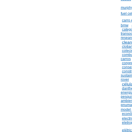
murph
fuel cel
carro 
bmw
catego
transo
resear
clean
clotia
colec
combu
carros
congr
conse
constr
sustain
rover
célul
danth
energi
pesqui
ambien
pnuma
model 
econô
electr
eletro
elétri